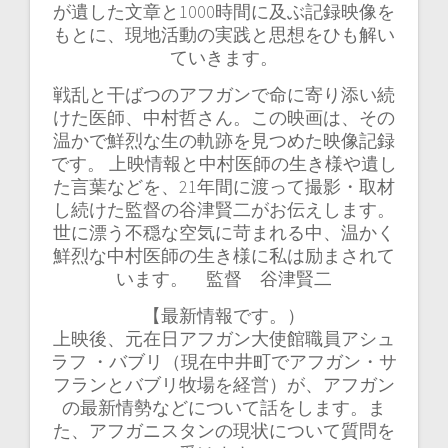
が遺した文章と1000時間に及ぶ記録映像を
もとに、現地活動の実践と思想をひも解い
ていきます。
戦乱と干ばつのアフガンで命に寄り添い続
けた医師、中村哲さん。この映画は、その
温かで鮮烈な生の軌跡を見つめた映像記録
です。 上映情報と中村医師の生き様や遺し
た言葉などを、21年間に渡って撮影・取材
し続けた監督の谷津賢二がお伝えします。
世に漂う不穏な空気に苛まれる中、温かく
鮮烈な中村医師の生き様に私は励まされて
います。 監督 谷津賢二
【最新情報です。）
上映後、元在日アフガン大使館職員アシュ
ラフ ・バブリ（現在中井町でアフガン・サ
フランとバブリ牧場を経営）が、アフガン
の最新情勢などについて話をします。ま
た、アフガニスタンの現状について質問を