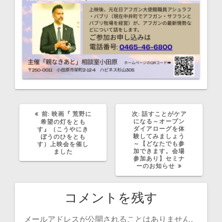
過
次
前:
映画『 荒野に
次:
話すことがケア
去
の
になる～オープン
希望の灯をとも
の
投
ダイアローグを体
す』（こうやにき
投
稿:
験してみましょう
ぼうのひをとも
稿:
～【どなたでも参
す）上映会を催し
加できます。会場
ました
参加あり】セミナ
ーのお知らせ
コメントを残す
メールアドレスが公開されることはありません。