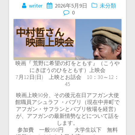
シ
writer
2026年5月9日
未分類
0
ョ
ン
映画『 荒野に希望の灯をともす』（こうや
にきぼうのひをともす）上映会
7月12日(日) 上映とお話会 10：30～12：
45
映画上映90分、その後元在日アフガン大使
館職員アシュラフ ・バブリ（現在中井町で
アフガン・サフランとバブリ牧場を経営）
が、アフガンの最新情勢などについて話を
します。
参加費 一般990円 大学生以下 無料