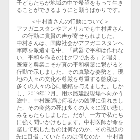
子どもたちが地域の中で希望をもって生き
ることができるようにと願うばかりです。
＜中村哲さんの行動について＞
アフガニスタンやアメリカでも中村哲さん
の行動に賞賛の声が寄せられました。
中村さんは、国際社会がアフガニスタンへ
軍隊を派遣する中、「武器で平和は作れな
い。平和を作るのはクワである」と唱え、
医療と農業こそが真の平和構築に繋がると
行動で示しました。その真摯な姿勢と、現
地の人々の文化や尊厳を尊重する態度は、
多くの人々の心に感銘を与えました。しか
し、2019年12月。用水路建設現場へ向かう
途中、中村医師は何者かの凶弾に倒れまし
た。その突然の死は多くの人々に深い悲し
みをもたらしました。だが、一方で私たち
に強く問いかけもします。中村医師が命を
賭して残したものは何なのか、その視線の
先に目指していたものは何なのか。 中村哲