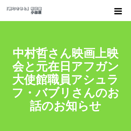
コ
ン
テ
ン
ツ
へ
ス
中村哲さん映画上映
キ
ッ
会と元在日アフガン
プ
大使館職員アシュラ
フ・バブリさんのお
話のお知らせ