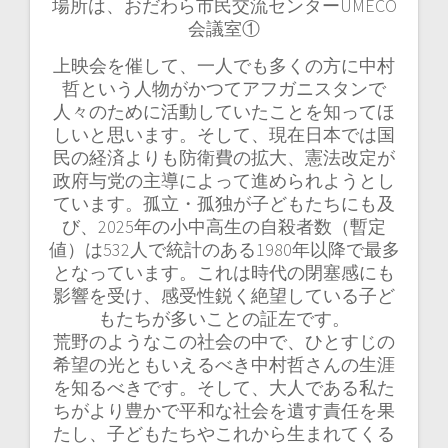
場所は、おだわら市民交流センターUMECO
会議室①
上映会を催して、一人でも多くの方に中村
哲という人物がかつてアフガニスタンで
人々のために活動していたことを知ってほ
しいと思います。そして、現在日本では国
民の経済よりも防衛費の拡大、憲法改定が
政府与党の主導によって進められようとし
ています。孤立・孤独が子どもたちにも及
び、2025年の小中高生の自殺者数（暫定
値）は532人で統計のある1980年以降で最多
となっています。これは時代の閉塞感にも
影響を受け、感受性鋭く絶望している子ど
もたちが多いことの証左です。
荒野のようなこの社会の中で、ひとすじの
希望の光ともいえるべき中村哲さんの生涯
を知るべきです。そして、大人である私た
ちがより豊かで平和な社会を遺す責任を果
たし、子どもたちやこれから生まれてくる