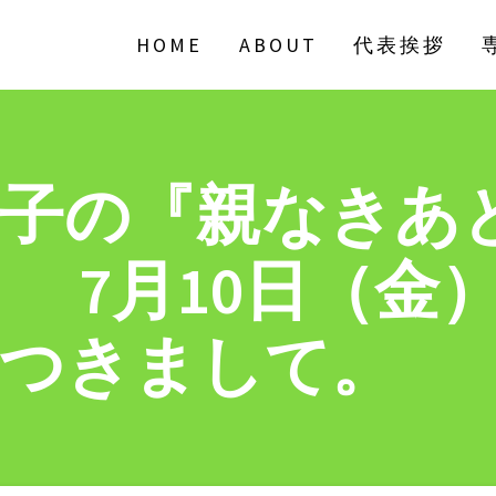
HOME
ABOUT
代表挨拶
子の『親なきあ
6 7月10日（金
につきまして。