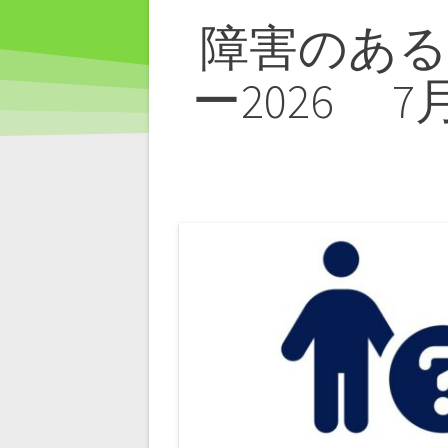
投
障害のあ
稿
ー2026 
ナ
ビ
ゲ
ー
シ
ョ