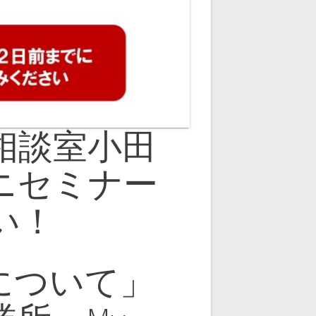
相談室小田
ニセミナー
い！
について」