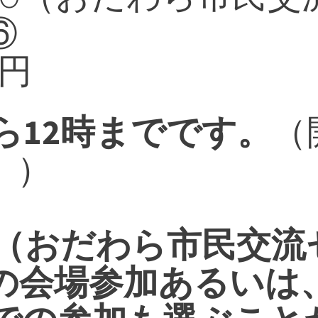
⑥
0円
から12時までです。
（
。）
CO（おだわら市民交
の会場参加あるいは、