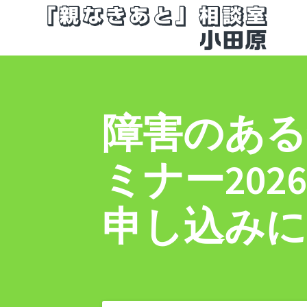
コ
ン
テ
ン
ツ
へ
ス
障害のある
キ
ッ
プ
ミナー202
申し込み