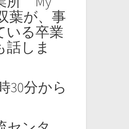
所 My
山双葉が、事
ている卒業
も話しま
0時30分から
流センタ