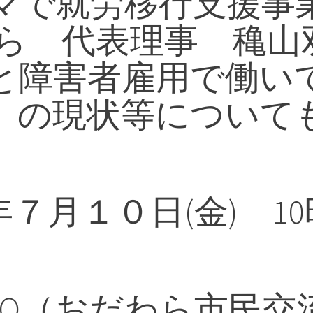
マで就労移行支援事業
だわら 代表理事 穐
と障害者雇用で働い
）の現状等について
年７月１０日(金) 1
CO（おだわら市民交