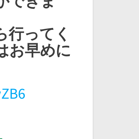
ができま
ら行ってく
はお早めに
wZB6