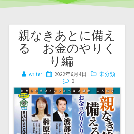
親なきあとに備え
投
る お金のやりく
稿
り編
ナ
ビ
writer
2022年6月4日
未分類
0
ゲ
ー
シ
ョ