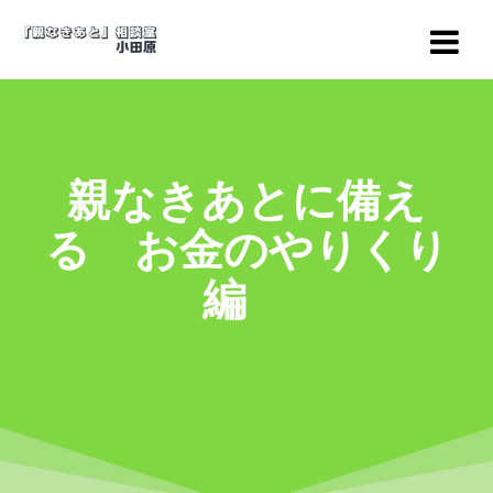
コ
ン
テ
ン
ツ
へ
ス
親なきあとに備え
キ
ッ
る お金のやりくり
プ
編