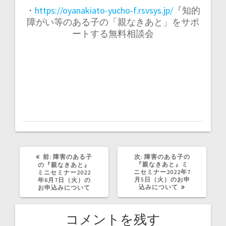
・
https://oyanakiato-yucho-f.rsvsys.jp/
『知的
障がい等のある子の「親なきあと」をサポ
ートする無料相談会
過
次
前:
障害のある子
次:
障害のある子の
去
の
『親なきあと』ミ
の『親なきあと』
の
投
ニセミナー2022年7
ミニセミナー2022
投
稿:
月5日（火）のお申
年6月7日（火）の
稿:
込みについて
お申込みについて
コメントを残す