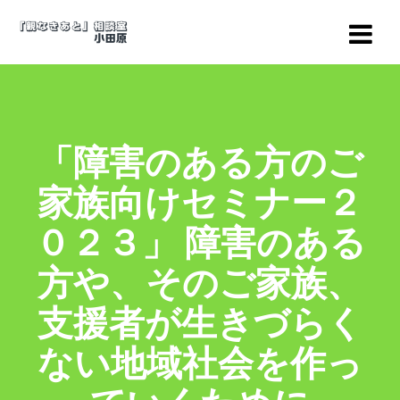
コ
ン
テ
ン
ツ
へ
ス
「障害のある方のご
キ
ッ
家族向けセミナー２
プ
０２３」 障害のある
方や、そのご家族、
支援者が生きづらく
ない地域社会を作っ