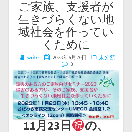
ご家族、支援者が
ゲ
生きづらくない地
ー
域社会を作ってい
シ
くために
ョ
ン
writer
2023年6月20日
未分類
0
11月23日
の、