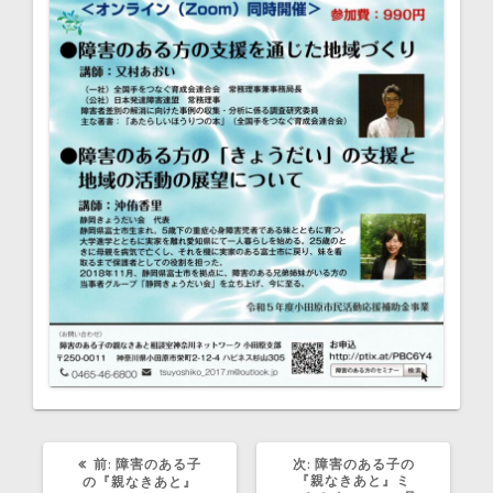
過
次
前:
障害のある子
次:
障害のある子の
去
の
『親なきあと』ミ
の『親なきあと』