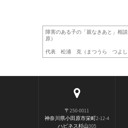
障害のある子の「親なきあと」相
原）
代表 松浦 克（まつうら つよし
〒250-0011
神奈川県小田原市栄町2-12-4
ハピネス杉山305