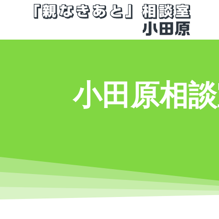
コ
ン
テ
ン
ツ
へ
ス
小田原相談
キ
ッ
プ