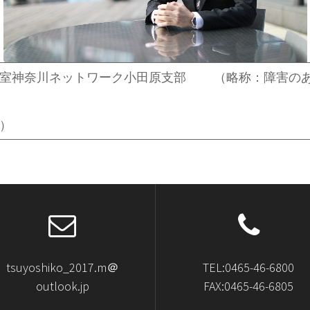
談室神奈川ネットワーク小田原支部 （略称：障害のあ
）
tsuyoshiko_2017.m＠
TEL:0465-46-6800
outlook.jp
FAX:0465-46-6805