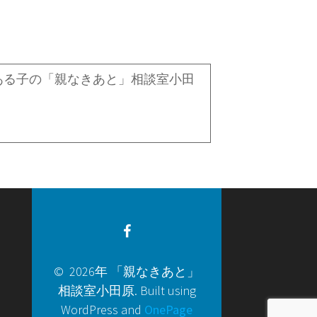
る子の「親なきあと」相談室小田
© 2026年 「親なきあと」
相談室小田原. Built using
WordPress and
OnePage