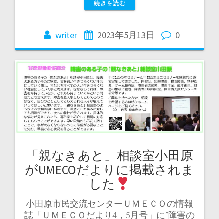
続きを読む
writer
2023年5月13日
0
「親なきあと」相談室小田原
がUMECOだよりに掲載されま
した
小田原市民交流センターＵＭＥＣＯの情報
誌「ＵＭＥＣＯだより4，5月号」に”障害の