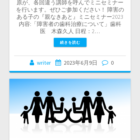
原が、各回違う講師を呼んでミニセミナー
を行います。ぜひご参加ください！ 障害の
ある子の『親なきあと』ミニセミナー2023
内容:「障害者の歯科治療について」歯科
医 木森久人 日程：2…
続きを読む
writer
2023年6月9日
0