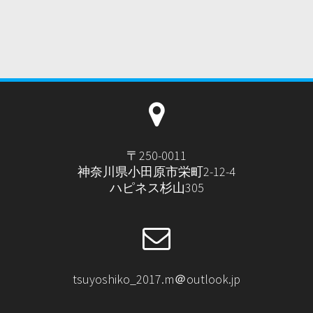
ペ
ペ
ペ
ペ
ペ
ペ
ペ
ビ
ー
ー
ー
ー
ー
ー
ジ
ジ
ジ
ジ
ジ
ジ
ー
ゲ
ジ
ー
シ
ョ
〒250-0011
ン
神奈川県小田原市栄町2-12-4
ハピネス杉山305
tsuyoshiko_2017.m＠outlook.jp