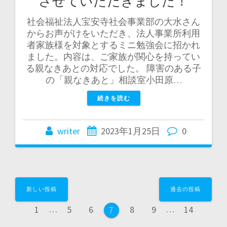
させていただきました！
社会福祉法人宝安寺社会事業部の大水さん
からお声がけをいただき、法人事業所利用
者家族様を対象とするミニ勉強会に招かれ
ました。内容は、ご家族が関心を持ってい
る親なきあとの対応でした。 障害のある子
の「親なきあと」相談室小田原…
続きを読む
writer
2023年1月25日
0
投
新しい投稿
過去の投稿
稿
固
固
固
固
固
固
1
…
5
6
8
9
…
14
固
7
ナ
定
定
定
定
定
定
定