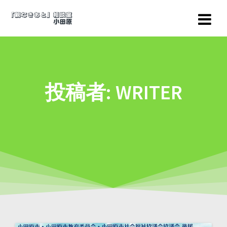
コ
ン
テ
ン
ツ
へ
ス
投稿者:
WRITER
キ
ッ
プ